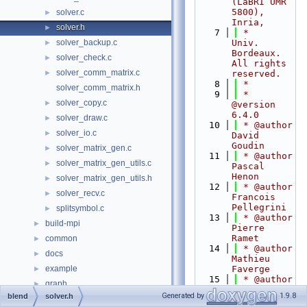
(LaBRI UMR 
5800), 
solver.c
►
Inria,
solver.h
►
    7
 *                      
solver_backup.c
Univ. 
►
Bordeaux. 
solver_check.c
►
All rights 
solver_comm_matrix.c
►
reserved.
    8
 *
solver_comm_matrix.h
    9
 * 
solver_copy.c
►
@version 
6.4.0
solver_draw.c
►
   10
 * @author 
solver_io.c
►
David 
Goudin
solver_matrix_gen.c
►
   11
 * @author 
solver_matrix_gen_utils.c
►
Pascal 
Henon
solver_matrix_gen_utils.h
►
   12
 * @author 
solver_recv.c
►
Francois 
Pellegrini
splitsymbol.c
►
   13
 * @author 
build-mpi
►
Pierre 
Ramet
common
►
   14
 * @author 
docs
►
Mathieu 
example
Faverge
►
   15
 * @author 
graph
►
Xavier 
Generated by
1.9.8
blend
solver.h
include
►
Lacoste