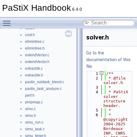
blendctrl.h
►
PaStiX Handbook
cand.c
►
6.4.0
cand.h
►
Toggle main menu visibility
cand_gendot.c
►
cost.c
►
cost.h
►
solver.h
elimintree.c
►
elimintree.h
►
Go to the
extendVector.c
►
documentation of this
extendVector.h
►
file.
extracblk.c
►
    1
/**
extracblk.h
►
    2
 * @file 
pastix_subtask_blend.c
►
solver.h
    3
 *
pastix_task_analyze.c
►
    4
 * PaStiX 
perf.h
solver 
structure 
propmap.c
►
header.
simu.c
►
    5
 *
    6
 * 
simu.h
►
@copyright 
simu_run.c
►
2004-2025 
Bordeaux 
simu_task.c
►
INP, CNRS 
simu_timer.h
►