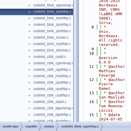
2016-2025 
Bordeaux 
codelet_blok_zgemmsp.c
►
INP, CNRS 
codelet_blok_zgetrfsp.c
►
(LaBRI UMR 
codelet_blok_zhetrfsp.c
5800), 
►
Inria,
codelet_blok_zpotrfsp.c
►
    8
 *                      
codelet_blok_zpxtrfsp.c
►
Univ. 
Bordeaux. 
codelet_blok_zscalo.c
►
All rights 
codelet_blok_zsytrfsp.c
►
reserved.
    9
 *
codelet_blok_ztrsmsp.c
►
   10
 * 
codelet_cblk_cadd.c
►
@version 
6.4.0
codelet_cblk_cgemmsp.c
►
   11
 * @author 
codelet_cblk_cgetrfsp.c
►
Mathieu 
Faverge
codelet_cblk_chetrfsp.c
►
   12
 * @author 
codelet_cblk_cpotrfsp.c
►
Pierre 
Ramet
codelet_cblk_cpxtrfsp.c
►
   13
 * @author 
codelet_cblk_csytrfsp.c
►
Ian Masliah
   14
 * @author 
codelet_cblk_dadd.c
►
Tom Moenne-
codelet_cblk_dgemmsp.c
►
Loccoz
codelet_cblk_dgetrfsp.c
   15
 * @date 
►
2024-07-05
codelet_cblk_dpotrfsp.c
►
   16
 *
build-mpi
sopalin
starpu
codelet_blok_zgetrfsp.c
codelet_cblk_dsytrfsp.c
►
   17
 * 