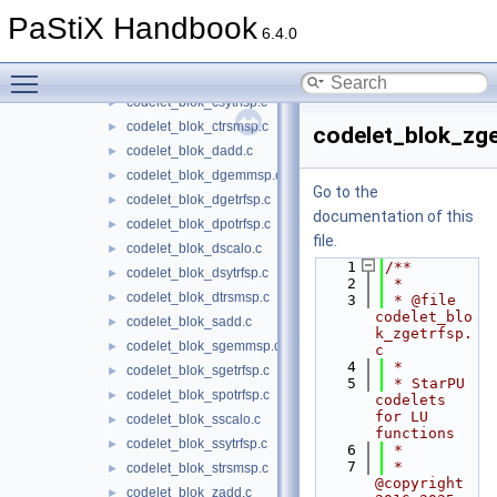
codelet_blok_chetrfsp.c
►
PaStiX Handbook
codelet_blok_cpotrfsp.c
►
6.4.0
codelet_blok_cpxtrfsp.c
►
Toggle main menu visibility
codelet_blok_cscalo.c
►
codelet_blok_csytrfsp.c
►
codelet_blok_ctrsmsp.c
►
codelet_blok_zge
codelet_blok_dadd.c
►
codelet_blok_dgemmsp.c
►
Go to the
codelet_blok_dgetrfsp.c
►
documentation of this
codelet_blok_dpotrfsp.c
►
file.
codelet_blok_dscalo.c
►
    1
/**
codelet_blok_dsytrfsp.c
►
    2
 *
codelet_blok_dtrsmsp.c
►
    3
 * @file 
codelet_blo
codelet_blok_sadd.c
►
k_zgetrfsp.
codelet_blok_sgemmsp.c
►
c
    4
 *
codelet_blok_sgetrfsp.c
►
    5
 * StarPU 
codelet_blok_spotrfsp.c
►
codelets 
for LU 
codelet_blok_sscalo.c
►
functions
codelet_blok_ssytrfsp.c
►
    6
 *
    7
 * 
codelet_blok_strsmsp.c
►
@copyright 
codelet_blok_zadd.c
►