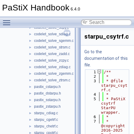
codelet_solve_ddiag.c
►
PaStiX Handbook
codelet_solve_dgemm.c
►
6.4.0
codelet_solve_dtrsm.c
►
Toggle main menu visibility
codelet_solve_sadd.c
►
codelet_solve_scpy.c
►
codelet_solve_sdiag.c
►
starpu_csytrf.c
codelet_solve_sgemm.c
►
codelet_solve_strsm.c
►
Go to the
codelet_solve_zadd.c
►
documentation of this
codelet_solve_zcpy.c
►
file.
codelet_solve_zdiag.c
►
    1
/**
codelet_solve_zgemm.c
►
    2
 *
codelet_solve_ztrsm.c
►
    3
 * @file 
starpu_csyt
pastix_cstarpu.h
►
rf.c
pastix_dstarpu.h
►
    4
 *
    5
 * PaStiX 
pastix_sstarpu.h
►
csytrf 
pastix_zstarpu.h
►
StarPU 
wrapper.
starpu_cdiag.c
►
    6
 *
starpu_cgetrf.c
►
    7
 * 
@copyright 
starpu_chetrf.c
►
2016-2025 
starpu_cpotrf.c
►