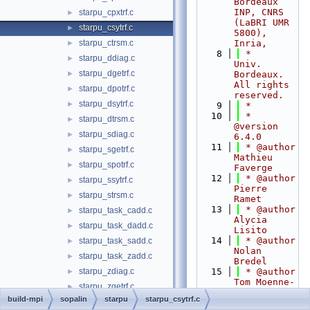
Bordeaux 
INP, CNRS 
starpu_cpxtrf.c
►
(LaBRI UMR 
starpu_csytrf.c
►
5800), 
starpu_ctrsm.c
Inria,
►
    8
 *                      
starpu_ddiag.c
►
Univ. 
starpu_dgetrf.c
►
Bordeaux. 
All rights 
starpu_dpotrf.c
►
reserved.
starpu_dsytrf.c
►
    9
 *
   10
 * 
starpu_dtrsm.c
►
@version 
starpu_sdiag.c
►
6.4.0
   11
 * @author 
starpu_sgetrf.c
►
Mathieu 
starpu_spotrf.c
►
Faverge
   12
 * @author 
starpu_ssytrf.c
►
Pierre 
starpu_strsm.c
►
Ramet
   13
 * @author 
starpu_task_cadd.c
►
Alycia 
starpu_task_dadd.c
►
Lisito
   14
 * @author 
starpu_task_sadd.c
►
Nolan 
starpu_task_zadd.c
►
Bredel
starpu_zdiag.c
   15
 * @author 
►
Tom Moenne-
starpu_zgetrf.c
►
Loccoz
build-mpi
sopalin
starpu
starpu_csytrf.c
starpu_zhetrf.c
►
   16
 * @date 