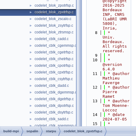
@copyright 
2016-2025 
codelet_blok_zpotrfsp.c
►
Bordeaux 
codelet_blok_zpxtrfsp.c
►
INP, CNRS 
codelet_blok_zscalo.c
(LaBRI UMR 
►
5800), 
codelet_blok_zsytrfsp.c
►
Inria,
codelet_blok_ztrsmsp.c
►
    8
 *                      
Univ. 
codelet_cblk_cadd.c
►
Bordeaux. 
codelet_cblk_cgemmsp.c
►
All rights 
reserved.
codelet_cblk_cgetrfsp.c
►
    9
 *
codelet_cblk_chetrfsp.c
►
   10
 * 
@version 
codelet_cblk_cpotrfsp.c
►
6.4.0
codelet_cblk_cpxtrfsp.c
►
   11
 * @author 
Mathieu 
codelet_cblk_csytrfsp.c
►
Faverge
codelet_cblk_dadd.c
►
   12
 * @author 
Pierre 
codelet_cblk_dgemmsp.c
►
Ramet
codelet_cblk_dgetrfsp.c
►
   13
 * @author 
Tom Moenne-
codelet_cblk_dpotrfsp.c
►
Loccoz
codelet_cblk_dsytrfsp.c
►
   14
 * @date 
codelet_cblk_sadd.c
2024-07-05
►
   15
 *
codelet_cblk_sgemmsp.c
►
   16
 * 
build-mpi
sopalin
starpu
codelet_blok_zpxtrfsp.c
codelet_cblk_sgetrfsp.c
►
@generated 