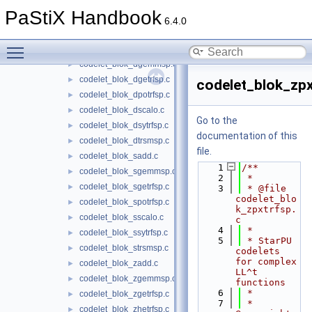
codelet_blok_cscalo.c
►
PaStiX Handbook
codelet_blok_csytrfsp.c
►
6.4.0
codelet_blok_ctrsmsp.c
►
Toggle main menu visibility
codelet_blok_dadd.c
►
codelet_blok_dgemmsp.c
►
codelet_blok_dgetrfsp.c
►
codelet_blok_zpx
codelet_blok_dpotrfsp.c
►
codelet_blok_dscalo.c
►
Go to the
codelet_blok_dsytrfsp.c
►
documentation of this
codelet_blok_dtrsmsp.c
►
file.
codelet_blok_sadd.c
►
    1
/**
codelet_blok_sgemmsp.c
►
    2
 *
codelet_blok_sgetrfsp.c
►
    3
 * @file 
codelet_blo
codelet_blok_spotrfsp.c
►
k_zpxtrfsp.
codelet_blok_sscalo.c
►
c
    4
 *
codelet_blok_ssytrfsp.c
►
    5
 * StarPU 
codelet_blok_strsmsp.c
►
codelets 
for complex 
codelet_blok_zadd.c
►
LL^t 
codelet_blok_zgemmsp.c
►
functions
    6
 *
codelet_blok_zgetrfsp.c
►
    7
 * 
codelet_blok_zhetrfsp.c
►